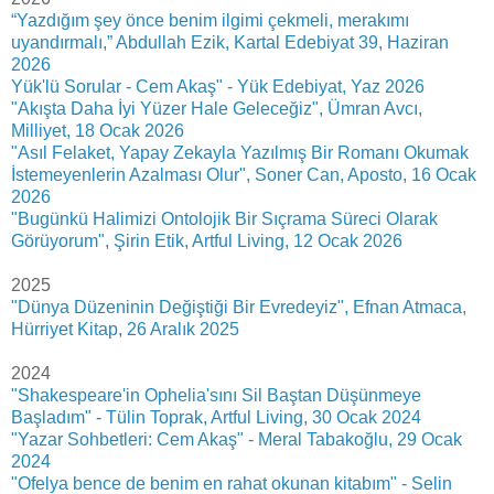
“Yazdığım şey önce benim ilgimi çekmeli, merakımı
uyandırmalı,” Abdullah Ezik, Kartal Edebiyat 39, Haziran
2026
Yük'lü Sorular - Cem Akaş" - Yük Edebiyat, Yaz 2026
"Akışta Daha İyi Yüzer Hale Geleceğiz", Ümran Avcı,
Milliyet, 18 Ocak 2026
"Asıl Felaket, Yapay Zekayla Yazılmış Bir Romanı Okumak
İstemeyenlerin Azalması Olur", Soner Can, Aposto, 16 Ocak
2026
"Bugünkü Halimizi Ontolojik Bir Sıçrama Süreci Olarak
Görüyorum", Şirin Etik, Artful Living, 12 Ocak 2026
2025
"Dünya Düzeninin Değiştiği Bir Evredeyiz", Efnan Atmaca,
Hürriyet Kitap, 26 Aralık 2025
2024
"Shakespeare'in Ophelia'sını Sil Baştan Düşünmeye
Başladım" - Tülin Toprak, Artful Living, 30 Ocak 2024
"Yazar Sohbetleri: Cem Akaş" - Meral Tabakoğlu, 29 Ocak
2024
"Ofelya bence de benim en rahat okunan kitabım" - Selin