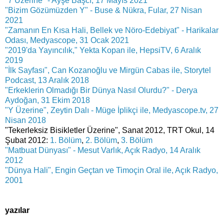
"7 Üzerine" - Ayşe Başcı, 17 Mayıs 2021
"Bizim Gözümüzden Y" - Buse & Nükra, Fular, 27 Nisan
2021
"Zamanın En Kısa Hali, Bellek ve Nöro-Edebiyat" - Harikalar
Odası, Medyascope, 31 Ocak 2021
"2019'da Yayıncılık," Yekta Kopan ile, HepsiTV, 6 Aralık
2019
"İlk Sayfası", Can Kozanoğlu ve Mirgün Cabas ile, Storytel
Podcast, 13 Aralık 2018
"Erkeklerin Olmadığı Bir Dünya Nasıl Olurdu?" - Derya
Aydoğan, 31 Ekim 2018
"Y Üzerine", Zeytin Dalı - Müge İplikçi ile, Medyascope.tv, 27
Nisan 2018
"Tekerleksiz Bisikletler Üzerine", Sanat 2012, TRT Okul, 14
Şubat 2012:
1. Bölüm
,
2. Bölüm
,
3. Bölüm
"Matbuat Dünyası" - Mesut Varlık, Açık Radyo, 14 Aralık
2012
"Dünya Hali", Engin Geçtan ve Timoçin Oral ile, Açık Radyo,
2001
yazılar