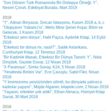
"Son Dönem Türk Romanında Bir Distopya Örneği: Y",
Nesrin Çoruh, Edebiyat Burada, Mart 2019
2018
"Y", Adnan Binyazar, Sincan İstasyonu, Kasım 2018 a
,
b
,
c
"Ütopyanın 'Yabancı'sı", Melis Mine Şener Avşar, Bilim ve
Gelecek, 1 Kasım 2018
"Erkeksiz yeni dünya", Halit Payza, Aydınlık Kitap, 14 Eylül
2018
"Erkeksiz bir dünya mı, nasıl?", Sadık Aslankara,
Cumhuriyet Kitap, 12 Temmuz 2018
"Bir Kadınlık Masalı, Erkeksiz Bir Dünya Tasviri: Y", Nida
Dinçtürk, Gazete Duvar, 12 Nisan 2018
"X Paranoya", Simla Sunay, K24, 5 Nisan 2018
"Yeraltında Birileri Var", Ece Çavuşlu, Sabit Fikir, Nisan
2018
"Y kromozomu yeryüzünden silindi, bu dünyada yalnızca
kadınlar yaşıyor", Müjde Alganer, kitapeki.com, 2 Nisan 2018
"Yaşasın, erkekler yok artık!", Efnan Atmaca, Hürriyet Kitap
Sanat, 30 Mart 2018
2016