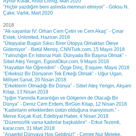
Aynur Kulak, Artful Living, Mart 2020
"Hiçbir yazdığım beni aslında memnun etmiyor" - Göksu N.
Çakır, Varlık, Mart 2020
2018
"Ak-sayanlar IV: Orhan Cem Çetin ve Cem Akaş" - Çınar
Eslek, Unlimited, Haziran 2018
"Ütopyalar Bugün Sıkıcı Birer Ütopya Olmaktan Öteye
Gidemiyor" - Betül Memiş, CNNTurk.com, 15 Mayıs 2018
"Yalnızlığın En İstisnai Hali: Dünyada Bir Başına Olmak" -
Sibel Ateş Yengin, EgoistOkur.com, 9 Mayıs 2018
"Hayattan Ne Öğrendim" - Özge Dinç, Esquire, Mayıs 2018
"Erkeksiz Bir Dünyanın Tek Erkeği Olmak" - Uğur Ugan,
Milliyet Sanat, 20 Nisan 2018
"Erkeklerin Olmadığı Bir Dünya" - Sibel Ateş Yengin, Akşam
Kitap, 13 Nisan 2018
"Işığın Yanında Karanlığın ve Gölgenin de Olacağı Bir
Dünya" - Deniz Cem Erdem, BirGün Kitap, 12 Nisan 2018
"Kadınların erkeklerden üstün olduğuna inanıyorum." -
Merve Koçak Kurt, Edebiyat Haber, 4 Nisan 2018
"Düzensizlik varsa kadınlar başkaldırır" - Erkut Tezerdi,
karar.com, 31 Mart 2018
"Anaerkil Dünyaya Hoş Geldiniz!" - Cemre Nur Meleke,