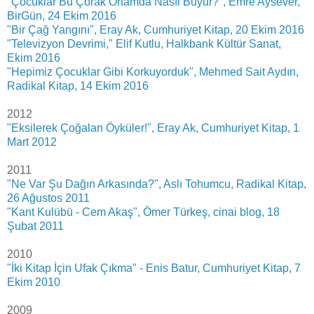
"Çocuklar Bu Çorak Ortamda Nasıl Büyür?", Emre Aysever,
BirGün, 24 Ekim 2016
"Bir Çağ Yangını", Eray Ak, Cumhuriyet Kitap, 20 Ekim 2016
"Televizyon Devrimi," Elif Kutlu, Halkbank Kültür Sanat,
Ekim 2016
"Hepimiz Çocuklar Gibi Korkuyorduk", Mehmed Sait Aydın,
Radikal Kitap, 14 Ekim 2016
2012
"Eksilerek Çoğalan Öyküler!", Eray Ak, Cumhuriyet Kitap, 1
Mart 2012
2011
"Ne Var Şu Dağın Arkasında?", Aslı Tohumcu, Radikal Kitap,
26 Ağustos 2011
"Kant Kulübü - Cem Akaş", Ömer Türkeş, cinai blog, 18
Şubat 2011
2010
"İki Kitap İçin Ufak Çıkma" - Enis Batur, Cumhuriyet Kitap, 7
Ekim 2010
2009