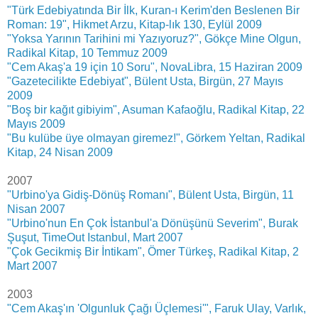
"Türk Edebiyatında Bir İlk, Kuran-ı Kerim'den Beslenen Bir
Roman: 19", Hikmet Arzu, Kitap-lık 130, Eylül 2009
"Yoksa Yarının Tarihini mi Yazıyoruz?", Gökçe Mine Olgun,
Radikal Kitap, 10 Temmuz 2009
"Cem Akaş'a 19 için 10 Soru", NovaLibra, 15 Haziran 2009
"Gazetecilikte Edebiyat", Bülent Usta, Birgün, 27 Mayıs
2009
"Boş bir kağıt gibiyim", Asuman Kafaoğlu, Radikal Kitap, 22
Mayıs 2009
"Bu kulübe üye olmayan giremez!", Görkem Yeltan, Radikal
Kitap, 24 Nisan 2009
2007
"Urbino'ya Gidiş-Dönüş Romanı", Bülent Usta, Birgün, 11
Nisan 2007
"Urbino'nun En Çok İstanbul'a Dönüşünü Severim", Burak
Şuşut, TimeOut Istanbul, Mart 2007
"Çok Gecikmiş Bir İntikam", Ömer Türkeş, Radikal Kitap, 2
Mart 2007
2003
"Cem Akaş'ın 'Olgunluk Çağı Üçlemesi'", Faruk Ulay, Varlık,