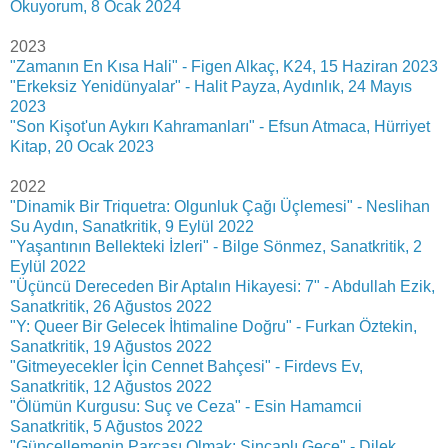
Okuyorum, 8 Ocak 2024
2023
"Zamanın En Kısa Hali" - Figen Alkaç, K24, 15 Haziran 2023
"Erkeksiz Yenidünyalar" - Halit Payza, Aydınlık, 24 Mayıs
2023
"Son Kişot'un Aykırı Kahramanları" - Efsun Atmaca, Hürriyet
Kitap, 20 Ocak 2023
2022
"Dinamik Bir Triquetra: Olgunluk Çağı Üçlemesi" - Neslihan
Su Aydın, Sanatkritik, 9 Eylül 2022
"Yaşantının Bellekteki İzleri" - Bilge Sönmez, Sanatkritik, 2
Eylül 2022
"Üçüncü Dereceden Bir Aptalın Hikayesi: 7" - Abdullah Ezik,
Sanatkritik, 26 Ağustos 2022
"Y: Queer Bir Gelecek İhtimaline Doğru" - Furkan Öztekin,
Sanatkritik, 19 Ağustos 2022
"Gitmeyecekler İçin Cennet Bahçesi" - Firdevs Ev,
Sanatkritik, 12 Ağustos 2022
"Ölümün Kurgusu: Suç ve Ceza" - Esin Hamamcıi
Sanatkritik, 5 Ağustos 2022
"Güncellemenin Parçası Olmak: Sincaplı Gece" - Dilek