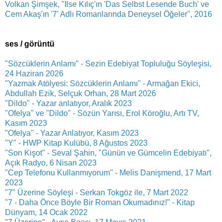
Volkan Şimşek, "Ilse Kılıç'ın 'Das Selbst Lesende Buch' ve
Cem Akaş'ın '7' Adlı Romanlarında Deneysel Öğeler", 2016
ses / görüntü
"Sözcüklerin Anlamı" - Sezin Edebiyat Topluluğu Söyleşisi,
24 Haziran 2026
"Yazmak Atölyesi: Sözcüklerin Anlamı" - Armağan Ekici,
Abdullah Ezik, Selçuk Orhan, 28 Mart 2026
"Dildo" - Yazar anlatıyor, Aralık 2023
"Ofelya" ve "Dildo" - Sözün Yarısı, Erol Köroğlu, Artı TV,
Kasım 2023
"Ofelya" - Yazar Anlatıyor, Kasım 2023
"Y" - HWP Kitap Kulübü, 8 Ağustos 2023
"Son Kişot" - Seval Şahin, "Günün ve Gümcelin Edebiyatı",
Açık Radyo, 6 Nisan 2023
"Cep Telefonu Kullanmıyorum" - Melis Danişmend, 17 Mart
2023
"7" Üzerine Söyleşi - Serkan Tokgöz ile, 7 Mart 2022
"7 - Daha Önce Böyle Bir Roman Okumadınız!" - Kitap
Dünyam, 14 Ocak 2022